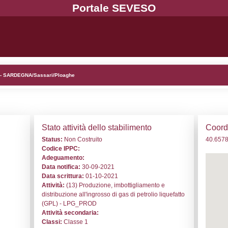
. NV078 - Senes Carburanti S.r.l. - SARDEGNA/Sassari/Ploa
i generali
Stato a
o:
NV078
Status:
N