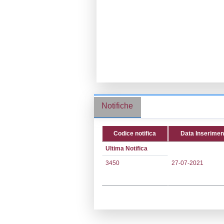
Ragione socia
Comune:
Ploa
Località:
Indirizzo:
S.P.6
CAP:
07017
Telefono:
3701
Fax:
3701012
Email:
ufficiot
Pec:
senescarb