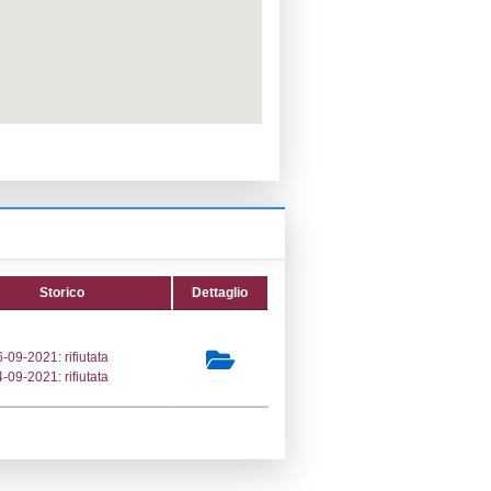
PPC:
ento:
fica:
30-09-2021
ttura:
01-10-2021
13) Produzione, imbottigliamento e
one all'ingrosso di gas di petrolio liquefatto
 LPG_PROD
secondaria:
lasse 1
gs 105/2015 Stabilimento di Soglia