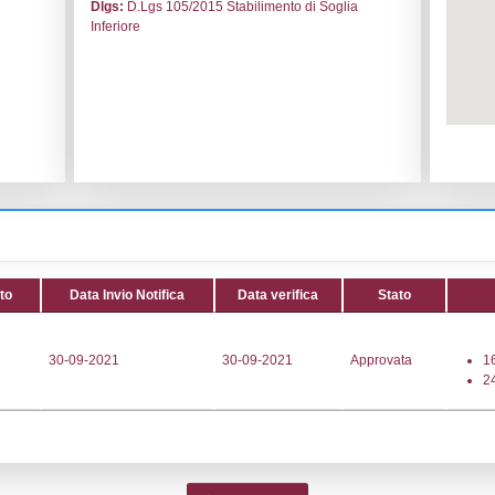
le:
Senes Carburanti S.r.l.
Codice I
ghe
Adeguam
Data noti
8 (incrocio S.S.672)
Data scri
Attività:
(
012800
distribuzi
800
(GPL) -
ecnico@studiodse.it
Attività 
uranti@pec.it
Classi:
C
Dlgs:
D.L
Inferiore