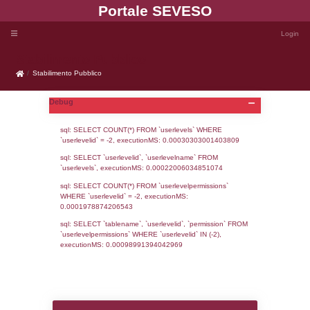
Portale SEVE
Stabilimento Pubblico
Stabilimento Pubblico
Debug
sql: SELECT COUNT(*) FROM `userlevels`
`userlevelid` = -2, executionMS: 0.000303
sql: SELECT `userlevelid`, `userlevelname`
`userlevels`, executionMS: 0.00022006034
sql: SELECT COUNT(*) FROM `userlevelperm
WHERE `userlevelid` = -2, executionMS: