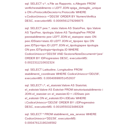
963
01-06-2017
22-03-
2018
Torna indietro
Debug
sql: SELECT COUNT(*) FROM `userlevels`
`userlevelid` = -2, executionMS: 0.000303
sql: SELECT `userlevelid`, `userlevelname`
`userlevels`, executionMS: 0.00022006034