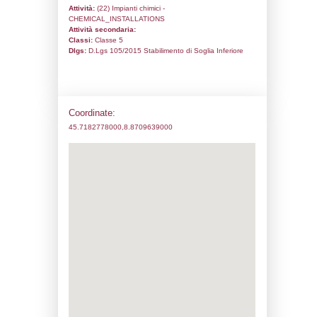
Codice univoco:
DD158
Ragione sociale:
Sir Industriale
Comune:
Castelseprio
Località:
Castelseprio
Indirizzo:
Via Molino Zacchetto 404
CAP:
21050
Telefono:
0331863611
Fax:
0331863618
Email:
a.colombo@sirindustriale.com
Pec:
sirindustriale@certimprese.it
Stato attività dello stabilimento
Status:
Attivo
Codice IPPC:
Adeguamento:
Reg. 1272/2008 CLP