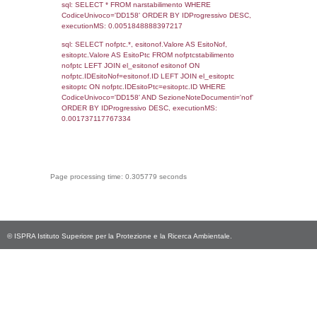
sql: SELECT COUNT(*) FROM `userlevelperm
WHERE `userlevelid` = -2, executionMS:
0.0001978874206543
sql: SELECT `tablename`, `userlevelid`, `p
`userlevelpermissions` WHERE `userlevelid` I
executionMS: 0.00098991394042969
sql: SELECT * FROM infostabilimento WHE
CodiceUnivoco='DD158', executionMS:
0.00083398818969727
sql: SELECT Email, RagioneSociale FROM a
WHERE CodiceUnivoco='DD158', execution
0.010632991790771
sql: SELECT Regione, Provincia FROM invent
WHERE CodiceUnivoco='DD158', execution
0.2278778553009
sql: SELECT Comune FROM el_comuni W