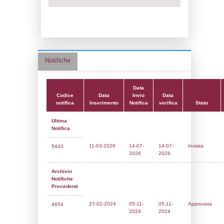
Data notifica:
05-11-2024
Data scrittura:
18-04-2018
Attività:
(22) Impianti chimici -
CHEMICAL_INSTALLATIONS
Attività secondaria:
Classi:
Classe 5
Dlgs:
D.Lgs 105/2015 Stabilimento di Sogl
Coordinate:
45.7182778000,8.8709639000