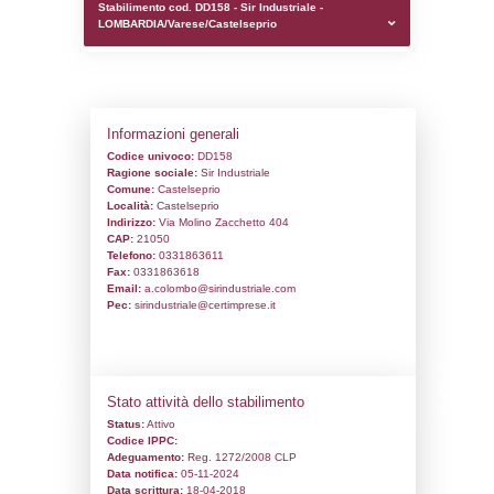
0.0001978874206543
sql: SELECT `tablename`, `userlevelid`, `p
`userlevelpermissions` WHERE `userlevelid` I
executionMS: 0.00098991394042969
Stabilimento cod. DD158 - Sir Industriale 
LOMBARDIA/Varese/Castelseprio
Informazioni generali