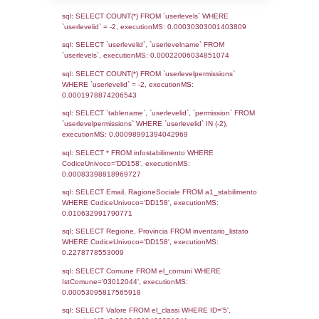
Notifiche
Data
Codice
Data
Invio
notifica
Inserimento
Notific
Ultima
Notifica
11-03-2026
14-07-
5443
2026
Archivio
Notifiche
Precedenti