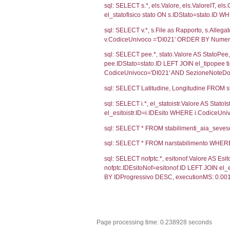
2719
1445
Debug