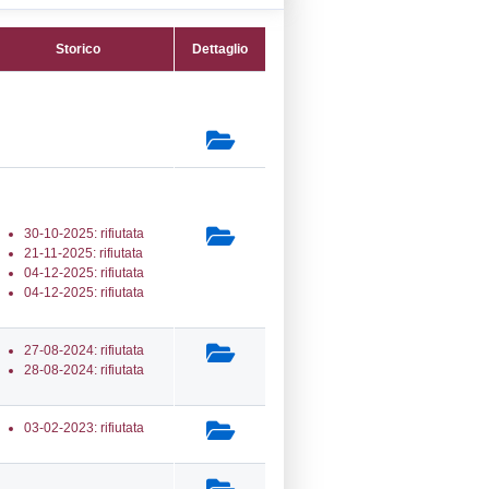
22) Impianti chimici -
L_INSTALLATIONS
secondaria:
lasse 5
gs 105/2015 Stabilimento di Soglia
e