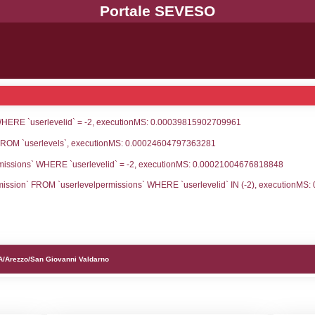
UNT(*) FROM `userlevels` WHERE `userlevelid` = -
serlevelid`, `userlevelname` FROM `userlevels`, ex
UNT(*) FROM `userlevelpermissions` WHERE `userle
blename`, `userlevelid`, `permission` FROM `userle