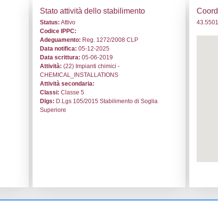
. DI021 - Polynt S.p.A. - TOSCANA/Arezzo/San Giovanni Val
i generali
Stato a
o:
DI021
Status:
At
le:
Polynt S.p.A.
Codice I
Giovanni Valdarno
Adeguam
Data noti
el Pruneto, 40
Data scri