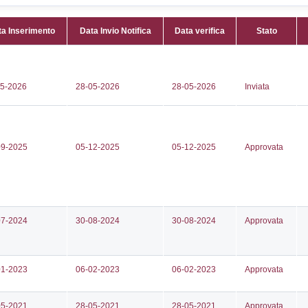
Attività:
(
1281
CHEMICA
504
Attività 
mbacciani@polynt.com
Classi:
C
esgv@legalmail.it
Dlgs:
D.L
Superior