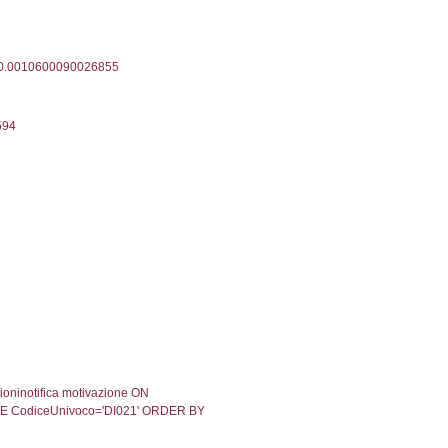
08-2024
30-08-2024
Approvata
02-2023
06-02-2023
Approvata
05-2021
28-05-2021
Approvata
11-2020
19-11-2020
Approvata
08-2020
26-08-2020
Approvata