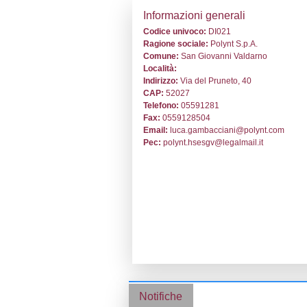
Stabilimento cod
Informazion
Codice univoc
Ragione socia
Comune:
San 
Località:
Indirizzo:
Via d