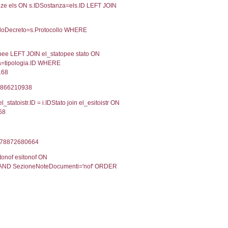
05-2020
11-05-2020
Approvata
06-2019
04-06-2019
Approvata
Torna indietro