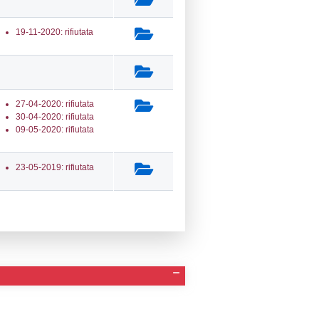
a Invio Notifica
Data verifica
Stato
05-2026
28-05-2026
Inviata
12-2025
05-12-2025
Approvata