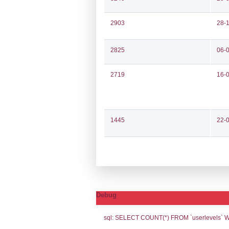
Notifiche
Codi
Ultima Notifi
5603
Archivio Noti
5243