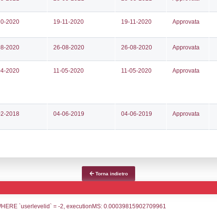
ce notifica
Data Inserimento
Dat
ca
11-05-2026
28-
fiche Precedenti
16-09-2025
05-