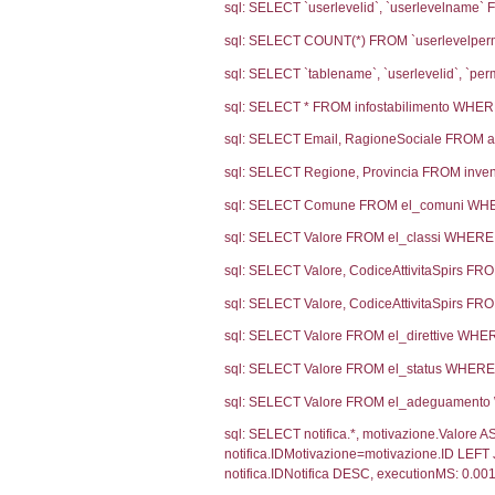
4816
4226
3240
2903
2825