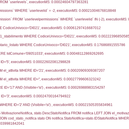
22-07-2024
30-
25-01-2023
06-
20-05-2021
28-
28-10-2020
19-
06-08-2020
26-