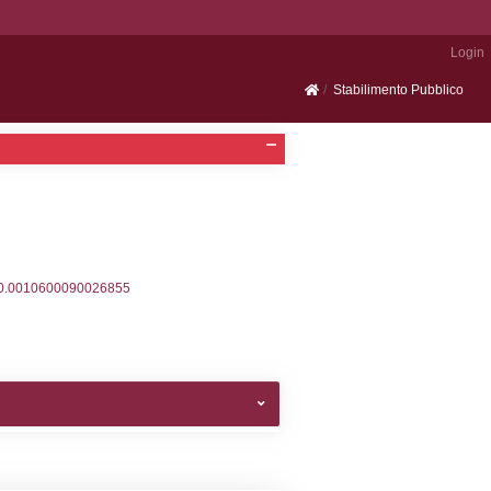
Portale SEVESO
2, executionMS: 0.00039815902709961
ecutionMS: 0.00024604797363281
velid` = -2, executionMS: 0.00021004676818848
velpermissions` WHERE `userlevelid` IN (-2), execut