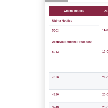
CAP:
52027
Telefono:
0559
Fax:
0559128
Email:
luca.ga
Pec:
polynt.hs