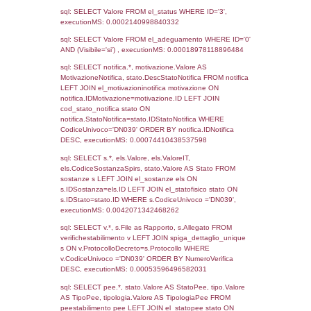
Archivio
Notifiche
Precedenti
28-09-2016
11-04-
395
2017