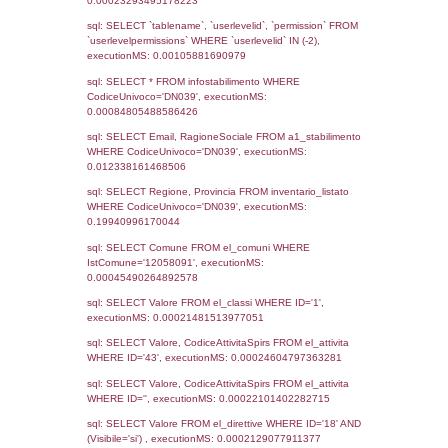
Notifiche
Data
Codice
Data
Invio
notifica
Inserimento
Notific
Ultima
Notifica
18-02-2026
20-02-
3696
2026