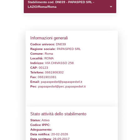
0.00023293495178223
sql: SELECT `tablename`, `userlevelid`, `p
`userlevelpermissions` WHERE `userlevelid` I
executionMS: 0.00105881690979
Stabilimento cod. DN039 - PAPASPED SRL
LAZIO/Roma/Roma
Informazioni generali