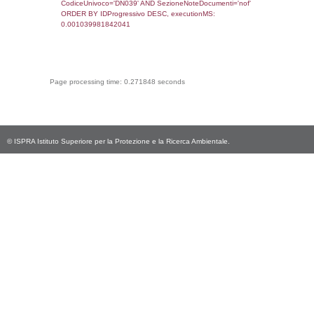
CodiceUnivoco='DN039', executionMS:
0.00084805488586426
sql: SELECT Email, RagioneSociale FROM a
WHERE CodiceUnivoco='DN039', execution
0.012338161468506
sql: SELECT Regione, Provincia FROM invent
WHERE CodiceUnivoco='DN039', execution
0.19940996170044
sql: SELECT Comune FROM el_comuni W
IstComune='12058091', executionMS:
0.00045490264892578
sql: SELECT Valore FROM el_classi WHERE 
executionMS: 0.00021481513977051
sql: SELECT Valore, CodiceAttivitaSpirs FRO
WHERE ID='43', executionMS: 0.0002460