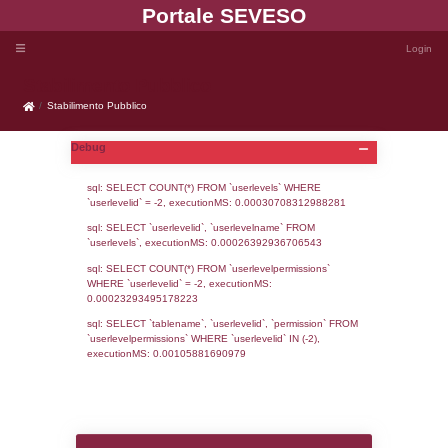
Portale SEVE
Stabilimento Pubblico
Stabilimento Pubblico
Debug
sql: SELECT COUNT(*) FROM `userlevels`
`userlevelid` = -2, executionMS: 0.000307
sql: SELECT `userlevelid`, `userlevelname`
`userlevels`, executionMS: 0.00026392936
sql: SELECT COUNT(*) FROM `userlevelperm
WHERE `userlevelid` = -2, executionMS: