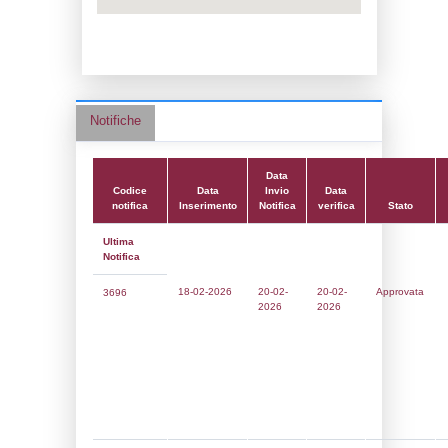
Data notifica:
20-02-2026
Data scrittura:
26-05-2017
Attività:
(39) Altra attività (non specificata 
nell'elenco) - OTHER
Attività secondaria:
Classi:
Classe 1
Dlgs:
D.Lgs 105/2015 Stabilimento di Sogl
Coordinate:
41.9578028000,12.3360917000