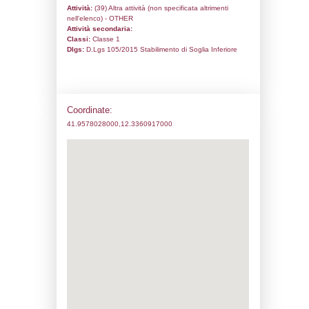
Codice univoco:
DN039
Ragione sociale:
PAPASPED SRL
Comune:
Roma
Località:
ROMA
Indirizzo:
VIA CHIVASSO 258
CAP:
00123
Telefono:
0661906302
Fax:
0661901081
Email:
papaspedsrl@papaspedsrl.it
Pec:
papaspedsrl@pec.papaspedsrl.it
Stato attività dello stabilimento
Status:
Attivo
Codice IPPC:
Adeguamento: