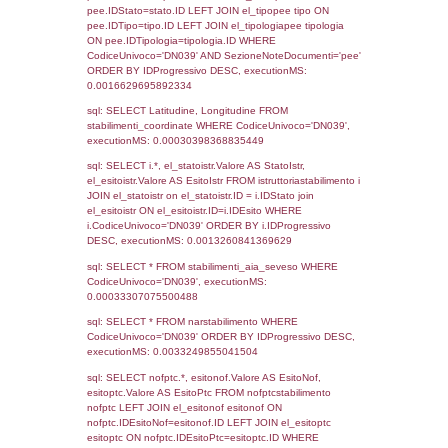
Torna indietro
Debug
sql: SELECT COUNT(*) FROM `userlevels`
`userlevelid` = -2, executionMS: 0.000307
sql: SELECT `userlevelid`, `userlevelname`
`userlevels`, executionMS: 0.00026392936
sql: SELECT COUNT(*) FROM `userlevelperm
WHERE `userlevelid` = -2, executionMS:
0.00023293495178223
sql: SELECT `tablename`, `userlevelid`, `p
`userlevelpermissions` WHERE `userlevelid` I
executionMS: 0.00105881690979
sql: SELECT * FROM infostabilimento WHE