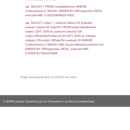
`userlevels`, executionMS: 0.00021481513
sql: SELECT COUNT(*) FROM `userlevelperm
WHERE `userlevelid` = -2, executionMS:
0.00019407272338867
sql: SELECT `tablename`, `userlevelid`, `p
`userlevelpermissions` WHERE `userlevelid` I
executionMS: 0.00097107887268066
sql: SELECT * FROM infostabilimento WHE
CodiceUnivoco='ND294', executionMS:
0.00071406364440918
sql: SELECT Email, RagioneSociale FROM a
WHERE CodiceUnivoco='ND294', execution
0.0022811889648438
sql: SELECT Regione, Provincia FROM invent
WHERE CodiceUnivoco='ND294', execution
0.1802830696106