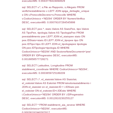
409
20-09-2016
04-10-
2016
Torna indietro
Debug
sql: SELECT COUNT(*) FROM `userlevels`
`userlevelid` = -2, executionMS: 0.000283
sql: SELECT `userlevelid`, `userlevelname`