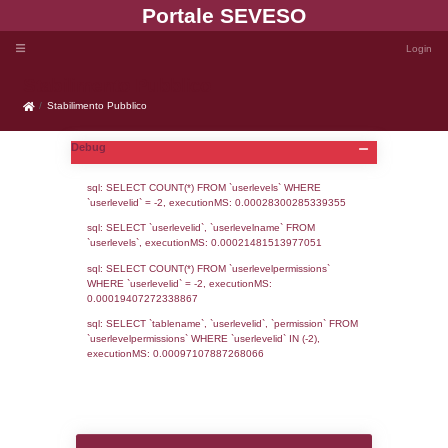
Portale SEVE
Stabilimento Pubblico
Stabilimento Pubblico
Debug
sql: SELECT COUNT(*) FROM `userlevels`
`userlevelid` = -2, executionMS: 0.000283
sql: SELECT `userlevelid`, `userlevelname`
`userlevels`, executionMS: 0.00021481513
sql: SELECT COUNT(*) FROM `userlevelperm
WHERE `userlevelid` = -2, executionMS: