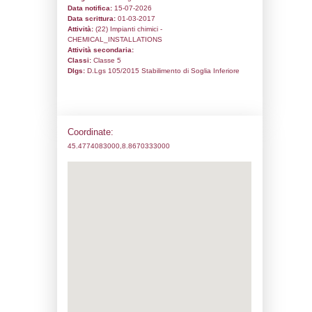
Informazioni generali
Codice univoco:
ND294
Ragione sociale:
INDUSTRIE CHIMICHE
S.p.A.
Comune:
Marcallo con Casone
Località:
Indirizzo:
Via Kennedy 75
CAP:
20010
Telefono:
02972141
Fax:
029760158
Email:
a.sassi@forestali.it
Pec:
icfspa@legalmail.it
Stato attività dello stabilimento
Status:
Attivo