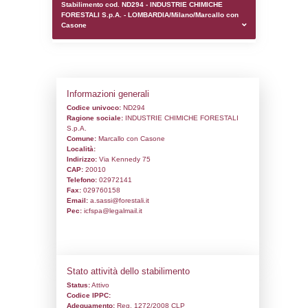
0.00019407272338867
sql: SELECT `tablename`, `userlevelid`, `p
`userlevelpermissions` WHERE `userlevelid` I
executionMS: 0.00097107887268066
Stabilimento cod. ND294 - INDUSTRIE C
FORESTALI S.p.A. - LOMBARDIA/Milano/M
Casone