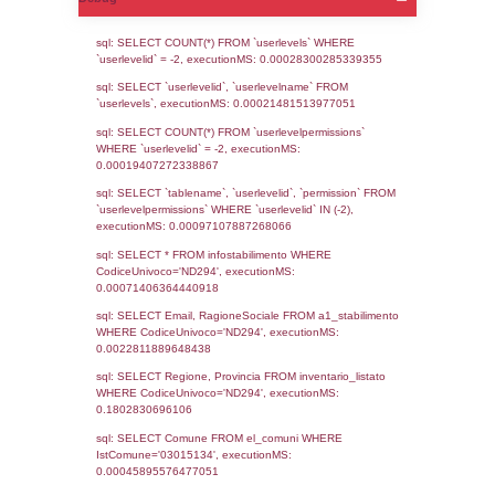
Notifiche
Data
Codice
Data
Invio
notifica
Inserimento
Notific
Ultima
Notifica
27-03-2026
15-07-
5473
2026
Archivio