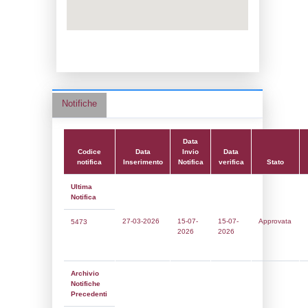
Codice IPPC:
Adeguamento:
Reg. 1272/2008 CLP
Data notifica:
15-07-2026
Data scrittura:
01-03-2017
Attività:
(22) Impianti chimici -
CHEMICAL_INSTALLATIONS
Attività secondaria:
Classi:
Classe 5
Dlgs:
D.Lgs 105/2015 Stabilimento di Sogl
Coordinate:
45.4774083000,8.8670333000