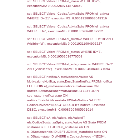
Notifiche
Precedenti
28-05-2025
14-10-
5139
2025
3397
02-07-2021
13-09-
2021
2858
09-09-2020
23-12-
2020
1152
28-09-2017
03-01-
2018