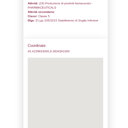
Codice univoco:
ND297
Ragione sociale:
ACS-Dobfar s.p.a.
Comune:
Tribiano
Località:
Indirizzo:
Via Paullo 9
CAP:
20067
Telefono:
02906931
Fax:
029064566
Email:
davide.franzosi@acsdobfar.it
Pec:
sicurezza@pec.acsdobfar.it
Stato attività dello stabilimento
Status:
Attivo
Codice IPPC:
Adeguamento:
Reg. 1272/2008 CLP