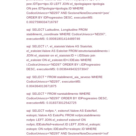
Torna indietro
Debug
sql: SELECT COUNT(*) FROM `userlevels`
`userlevelid` = -2, executionMS: 0.000329
sql: SELECT `userlevelid`, `userlevelname`
`userlevels`, executionMS: 0.00021004676
sql: SELECT COUNT(*) FROM `userlevelperm
WHERE `userlevelid` = -2, executionMS:
0.00018405914306641
sql: SELECT `tablename`, `userlevelid`, `p
`userlevelpermissions` WHERE `userlevelid` I
executionMS: 0.0009610652923584
sql: SELECT * FROM infostabilimento WHE
CodiceUnivoco='ND297', executionMS: