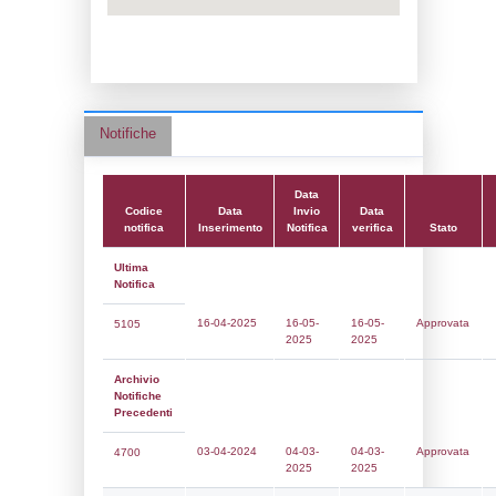
Data notifica:
16-05-2025
Data scrittura:
22-02-2018
Attività:
(19) Produzione di prodotti farmac
PHARMACEUTICALS
Attività secondaria:
Classi:
Classe 5
Dlgs:
D.Lgs 105/2015 Stabilimento di Sogl
Coordinate:
45.4159833000,9.3834361000