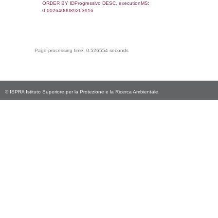
0.00069212913513184
sql: SELECT Email, RagioneSociale FROM a
WHERE CodiceUnivoco='ND297', execution
0.0021059513092041
sql: SELECT Regione, Provincia FROM invent
WHERE CodiceUnivoco='ND297', execution
0.4368748664856
sql: SELECT Comune FROM el_comuni W
IstComune='03015222', executionMS:
0.00045394897460938
sql: SELECT Valore FROM el_classi WHERE 
executionMS: 0.00022792816162109
sql: SELECT Valore, CodiceAttivitaSpirs FRO
WHERE ID='45', executionMS: 0.0001871
sql: SELECT Valore, CodiceAttivitaSpirs FRO