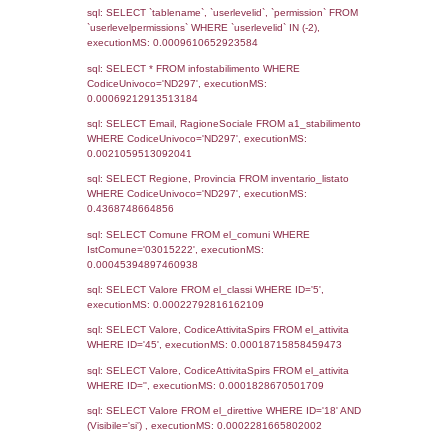
Notifiche
Data
Codice
Data
Invio
notifica
Inserimento
Notific
Ultima
Notifica
16-04-2025
16-05-
5105
2025
Archivio
Notifiche
Precedenti