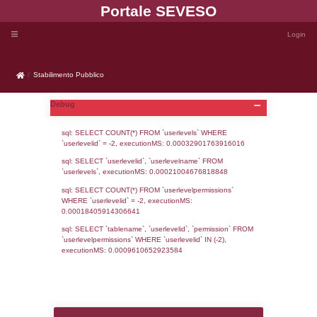
Portale SEVE
Stabilimento Pubblico
Stabilimento Pubblico
Debug
sql: SELECT COUNT(*) FROM `userlevels`
`userlevelid` = -2, executionMS: 0.000329
sql: SELECT `userlevelid`, `userlevelname`
`userlevels`, executionMS: 0.00021004676
sql: SELECT COUNT(*) FROM `userlevelperm
WHERE `userlevelid` = -2, executionMS: