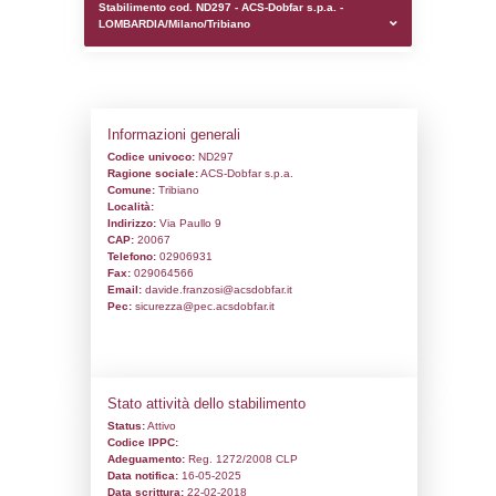
0.00018405914306641
sql: SELECT `tablename`, `userlevelid`, `p
`userlevelpermissions` WHERE `userlevelid` I
executionMS: 0.0009610652923584
Stabilimento cod. ND297 - ACS-Dobfar s.p.
LOMBARDIA/Milano/Tribiano
Informazioni generali