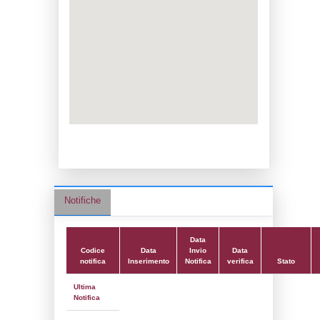
Data notifica:
23-06-2026
Data scrittura:
26-07-2017
Attività:
(07) Trattamento di metalli media
elettrolitici o chimici - METAL_ELECTROL
Attività secondaria:
Classi:
Classe 3
Dlgs:
D.Lgs 105/2015 Stabilimento di Sogl
Coordinate:
45.6903017000,11.4789139000