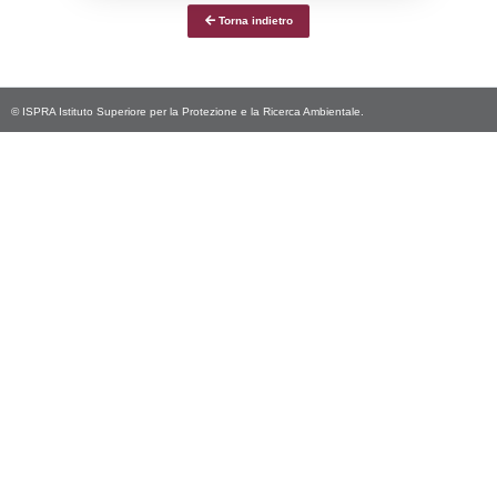
Notifiche
Data
Codice
Data
Invio
notifica
Inserimento
Notific
Ultima
Notifica
07-03-2025
23-06-
5044
2026
Archivio
Notifiche
Precedenti