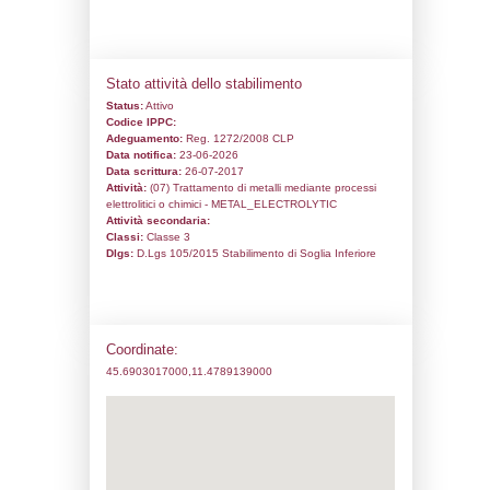
Codice univoco:
NF204
Ragione sociale:
EVOLANI GERMINO S
Comune:
Thiene
Località:
Indirizzo:
Via della Meccanica 17
CAP:
36016
Telefono:
0445361617
Fax:
0445380686
Email:
aevolani@evolani.com
Pec:
EVOLANIGERMINOSRL@PEC.INFR
Stato attività dello stabilimento
Status:
Attivo
Codice IPPC:
Adeguamento:
Reg. 1272/2008 CLP