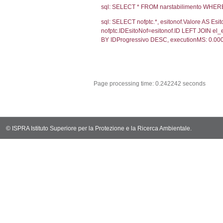
sql: SELECT CO
sql: SELECT `ta
sql: SELECT * 
sql: SELECT Em
sql: SELECT Re
sql: SELECT not
notifica.IDMoti
notifica.IDNot
sql: SELECT s.*
el_statofisico 
sql: SELECT v.*
v.CodiceUnivoc