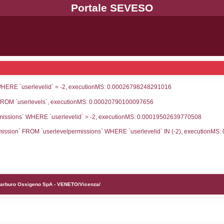
UNT(*) FROM `userlevels` WHERE `userlevelid` = -
serlevelid`, `userlevelname` FROM `userlevels`, ex
UNT(*) FROM `userlevelpermissions` WHERE `userle
blename`, `userlevelid`, `permission` FROM `userle