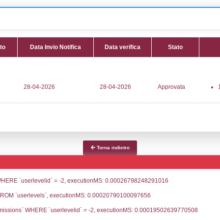
. NF251 - SICO Società Italiana Carburo Ossigeno SpA - VE
fica
Data Inserimento
Data Invio No