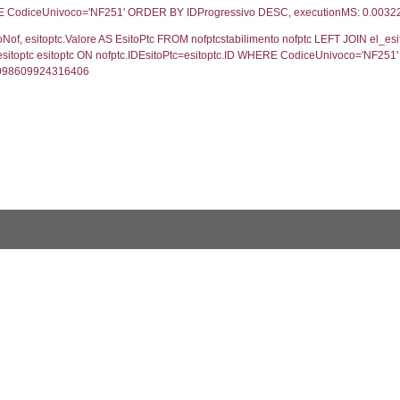
UNT(*) FROM `userlevelpermissions` WHERE `userle
blename`, `userlevelid`, `permission` FROM `userle
FROM infostabilimento WHERE CodiceUnivoco='NF25
ail, RagioneSociale FROM a1_stabilimento WHERE 
gione, Provincia FROM inventario_listato WHERE C
ifica.*, motivazione.Valore AS MotivazioneNotifica, s
vazione=motivazione.ID LEFT JOIN cod_stato_notific
ifica DESC, executionMS: 0.0008699893951416
, els.Valore, els.ValoreIT, els.CodiceSostanzaSpirs,
stato ON s.IDStato=stato.ID WHERE s.CodiceUnivoco
, s.File as Rapporto, s.Allegato FROM verifichestabi
o ='NF251' ORDER BY NumeroVerifica DESC, execu