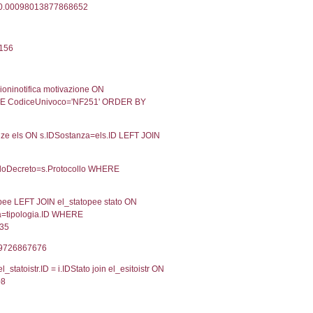
28-04-2026
Approvata
Torna indietro
2, executionMS: 0.00026798248291016
ecutionMS: 0.00020790100097656