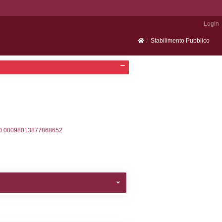
Portale SEVESO
2, executionMS: 0.00026798248291016
ecutionMS: 0.00020790100097656
velid` = -2, executionMS: 0.00019502639770508
velpermissions` WHERE `userlevelid` IN (-2), execut