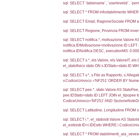
Ultima Notifi
5323
Debug
sql: SELECT CO
sql: SELECT `u