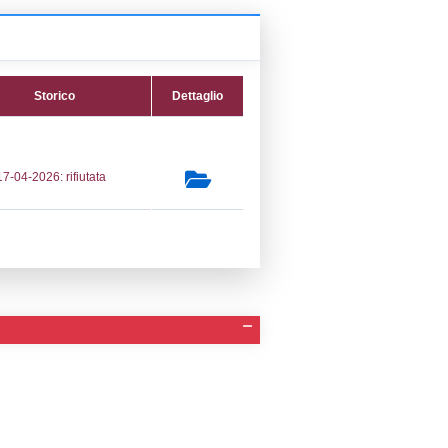
NETO/Vicenza/
tifica
Data verifica
Stato