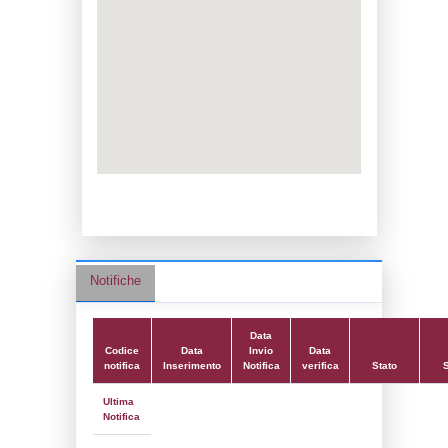
Data notifica:
19-02-2019
Data scrittura:
29-04-2019
Attività:
(20) Stoccaggio, trattamento e s
rifiuti - WASTE_STORAGE
Attività secondaria:
Classi:
Classe 5
Dlgs:
D.Lgs 105/2015 Stabilimento di Sog
Coordinate:
44.8639139000,11.5997889000