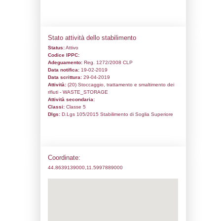
Codice univoco:
NH067
Ragione sociale:
Vinyloop Ferrara SpA
Comune:
Ferrara
Località:
Indirizzo:
Via Guglielmo Marconi 73
CAP:
44122
Telefono:
0532 789441
Fax:
0532 56456
Email:
vinyloopfe@pec.it
Pec:
vinyloopfe@pec.it
Stato attività dello stabilimento
Status:
Attivo
Codice IPPC:
Adeguamento:
Reg. 1272/2008 CLP