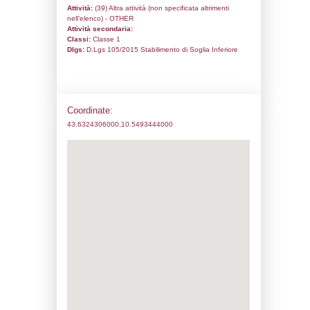
Codice univoco:
NI037
Ragione sociale:
SEI EPC ITALIA SPA
Comune:
Cascina
Località:
Palmerino di Latignano
Indirizzo:
Via Piccina, 115
CAP:
56021
Telefono:
050780460
Fax:
00000000
Email:
romeo.dellabella@epc-groupe.it
Pec:
amministrazionesei@pec.epc-groupe.
Stato attività dello stabilimento
Status:
Attivo
Codice IPPC:
Adeguamento:
Reg. 1272/2008 CLP