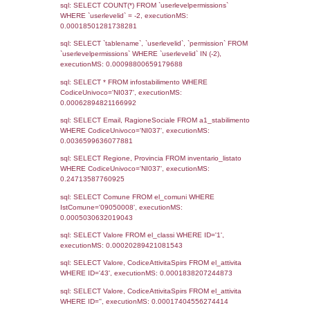
Notifiche
Data
Codice
Data
Invio
notifica
Inserimento
Notific
Ultima
Notifica
10-03-2025
28-05-
5049
2025