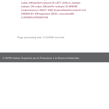
executionMS: 0.00098800659179688
sql: SELECT * FROM infostabilimento WHE
CodiceUnivoco='NI037', executionMS:
0.00062894821166992
sql: SELECT Email, RagioneSociale FROM a
WHERE CodiceUnivoco='NI037', execution
0.0036599636077881
sql: SELECT Regione, Provincia FROM invent
WHERE CodiceUnivoco='NI037', execution
0.24713587760925
sql: SELECT Comune FROM el_comuni W
IstComune='09050008', executionMS:
0.0005030632019043
sql: SELECT Valore FROM el_classi WHERE 
executionMS: 0.00020289421081543
sql: SELECT Valore, CodiceAttivitaSpirs FRO