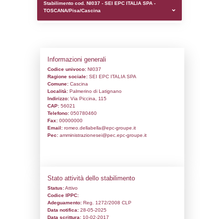
0.00018501281738281
sql: SELECT `tablename`, `userlevelid`, `p
`userlevelpermissions` WHERE `userlevelid` I
executionMS: 0.00098800659179688
Stabilimento cod. NI037 - SEI EPC ITALIA
TOSCANA/Pisa/Cascina
Informazioni generali