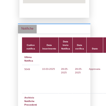
Data notifica:
28-05-2025
Data scrittura:
10-02-2017
Attività:
(39) Altra attività (non specificata 
nell'elenco) - OTHER
Attività secondaria:
Classi:
Classe 1
Dlgs:
D.Lgs 105/2015 Stabilimento di Sogl
Coordinate:
43.6324306000,10.5493444000