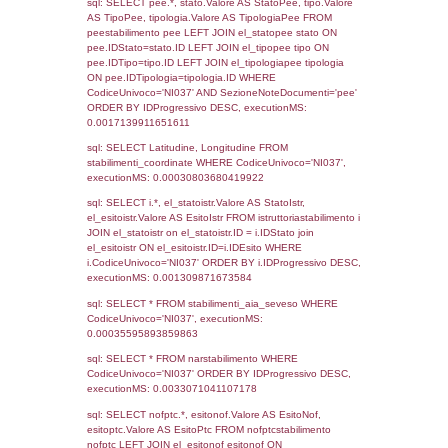
Torna indietro
Debug
sql: SELECT COUNT(*) FROM `userlevels`
`userlevelid` = -2, executionMS: 0.000279
sql: SELECT `userlevelid`, `userlevelname`
`userlevels`, executionMS: 0.00020599365
sql: SELECT COUNT(*) FROM `userlevelperm
WHERE `userlevelid` = -2, executionMS:
0.00018501281738281
sql: SELECT `tablename`, `userlevelid`, `p
`userlevelpermissions` WHERE `userlevelid` I