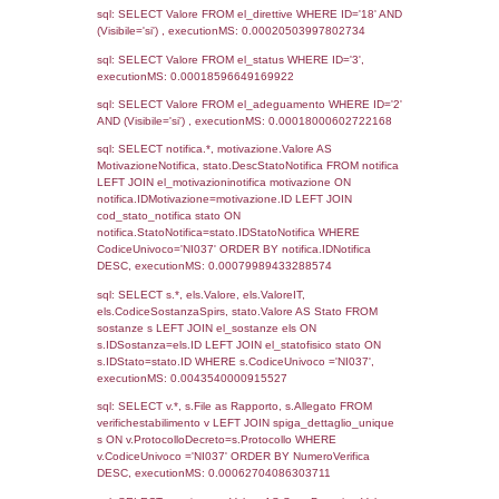
Archivio
Notifiche
Precedenti
21-04-2022
13-05-
3849
2022
1804
24-09-2018
12-04-
2019
188
12-05-2016
10-02-
2017