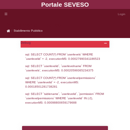
Portale SEVE
Stabilimento Pubblico
Stabilimento Pubblico
Debug
sql: SELECT COUNT(*) FROM `userlevels`
`userlevelid` = -2, executionMS: 0.000279
sql: SELECT `userlevelid`, `userlevelname`
`userlevels`, executionMS: 0.00020599365
sql: SELECT COUNT(*) FROM `userlevelperm
WHERE `userlevelid` = -2, executionMS: