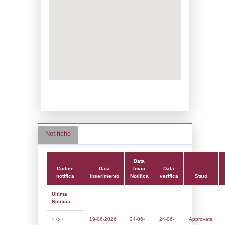
Data notifica:
24-06-2026
Data scrittura:
28-07-2016
Attività:
(14) Stoccaggio di GPL - LPG
Attività secondaria:
Classi:
Classe 1
Dlgs:
D.Lgs 105/2015 Stabilimento di Sog
Coordinate:
42.9495444000,12.6486583000