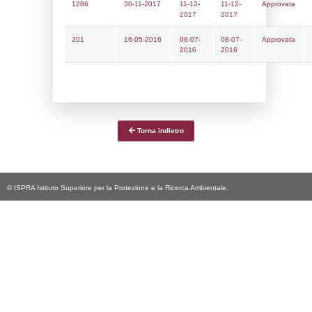
Data
Codice
Data
Invio
notifica
Inserimento
Notific
Ultima
Notifica
19-06-2026
24-06-
5727
2026
Archivio
Notifiche
Precedenti
20-06-2024
24-07-
4782