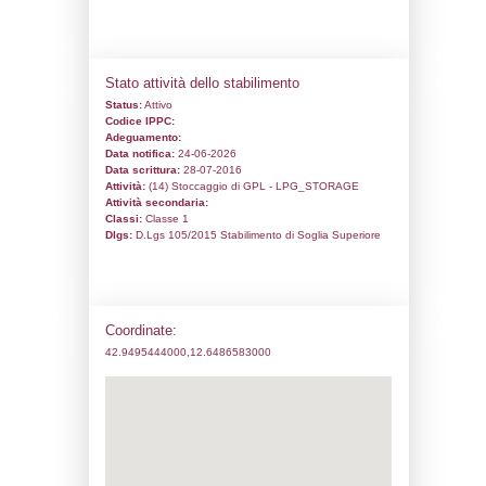
Codice univoco:
NL035
Ragione sociale:
FOLIGNOGAS S.r.l.
Comune:
Foligno
Località:
Foligno
Indirizzo:
Via Bevagna 62
CAP:
06034
Telefono:
074223268
Fax:
0742318240
Email:
gianfranco.cristiano@folignogas.it
Pec:
folignogas@pec.it
Stato attività dello stabilimento
Status:
Attivo
Codice IPPC:
Adeguamento: