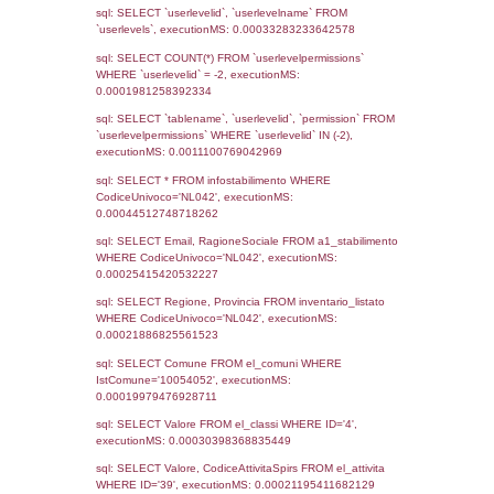
Notifiche
Data
Codice
Data
Invio
notifica
Inserimento
Notific
Ultima
Notifica
06-07-2026
27-07-
5753
2026
Archivio
Notifiche
Precedenti