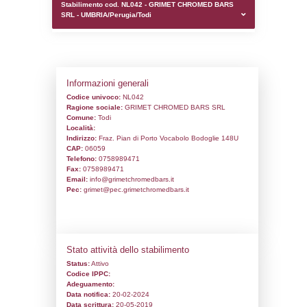
0.0001981258392334
sql: SELECT `tablename`, `userlevelid`, `p
`userlevelpermissions` WHERE `userlevelid` I
executionMS: 0.0011100769042969
Stabilimento cod. NL042 - GRIMET CHR
SRL - UMBRIA/Perugia/Todi
Informazioni generali