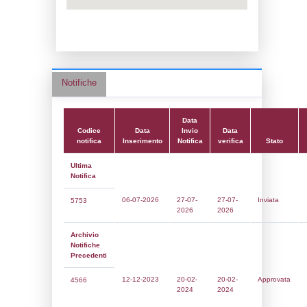
Data notifica:
20-02-2024
Data scrittura:
20-05-2019
Attività:
(07) Trattamento di metalli media
elettrolitici o chimici - METAL_ELECTROL
Attività secondaria:
Classi:
Classe 4
Dlgs:
D.Lgs 105/2015 Stabilimento di Sog
Coordinate:
42.8104528000,12.4121833000