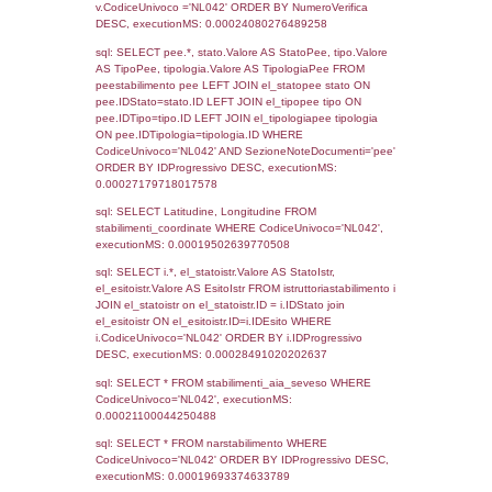
Torna indietro
Debug
sql: SELECT COUNT(*) FROM `userlevels`
`userlevelid` = -2, executionMS: 0.000403
sql: SELECT `userlevelid`, `userlevelname`
`userlevels`, executionMS: 0.00033283233
sql: SELECT COUNT(*) FROM `userlevelperm
WHERE `userlevelid` = -2, executionMS:
0.0001981258392334