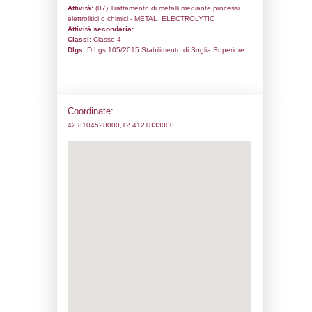
Codice univoco:
NL042
Ragione sociale:
GRIMET CHROMED BA
Comune:
Todi
Località:
Indirizzo:
Fraz. Pian di Porto Vocabolo B
CAP:
06059
Telefono:
0758989471
Fax:
0758989471
Email:
info@grimetchromedbars.it
Pec:
grimet@pec.grimetchromedbars.it
Stato attività dello stabilimento
Status:
Attivo
Codice IPPC:
Adeguamento: