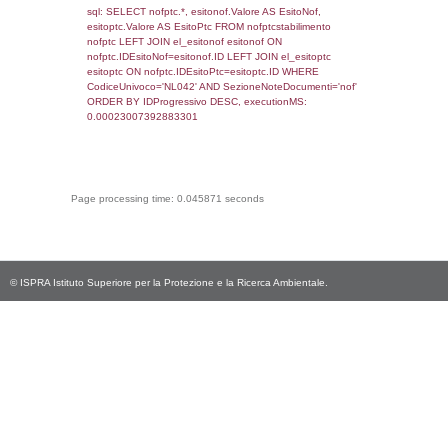
sql: SELECT `tablename`, `userlevelid`, `p
`userlevelpermissions` WHERE `userlevelid` I
executionMS: 0.0011100769042969
sql: SELECT * FROM infostabilimento WHE
CodiceUnivoco='NL042', executionMS:
0.00044512748718262
sql: SELECT Email, RagioneSociale FROM a
WHERE CodiceUnivoco='NL042', execution
0.00025415420532227
sql: SELECT Regione, Provincia FROM invent
WHERE CodiceUnivoco='NL042', execution
0.00021886825561523
sql: SELECT Comune FROM el_comuni W
IstComune='10054052', executionMS:
0.00019979476928711