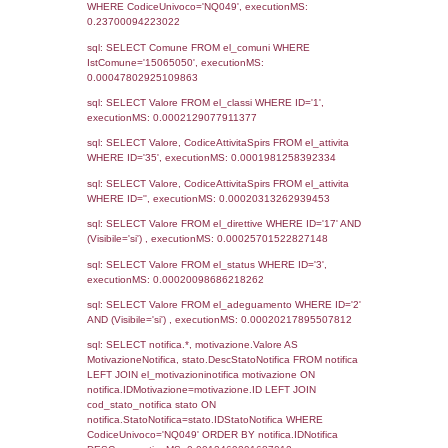
Data
Codice
Data
Invio
notifica
Inserimento
Notific
Ultima
Notifica
18-03-2026
03-04-
5457
2026
Archivio
Notifiche
Precedenti
26-04-2017
09-05-
836