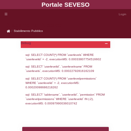
Portale SEVE
Stabilimento Pubblico
Stabilimento Pubblico
Debug
sql: SELECT COUNT(*) FROM `userlevels`
`userlevelid` = -2, executionMS: 0.000338
sql: SELECT `userlevelid`, `userlevelname`
`userlevels`, executionMS: 0.00022792816
sql: SELECT COUNT(*) FROM `userlevelperm
WHERE `userlevelid` = -2, executionMS: