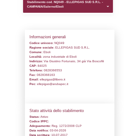
0.00020098686218262
sql: SELECT `tablename`, `userlevelid`, `p
`userlevelpermissions` WHERE `userlevelid` I
executionMS: 0.00097990036010742
Stabilimento cod. NQ049 - ELLEPIGAS SU
CAMPANIA/Salerno/Eboli
Informazioni generali