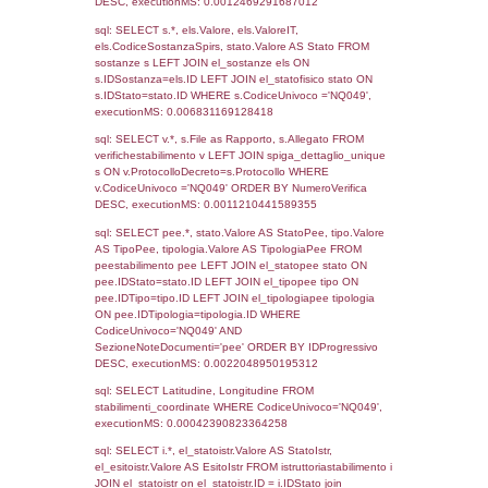
2017
Torna indietro
Debug
sql: SELECT COUNT(*) FROM `userlevels`
`userlevelid` = -2, executionMS: 0.000338
sql: SELECT `userlevelid`, `userlevelname`
`userlevels`, executionMS: 0.00022792816
sql: SELECT COUNT(*) FROM `userlevelperm
WHERE `userlevelid` = -2, executionMS: