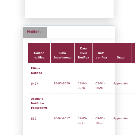
Data notifica:
03-04-2026
Data scrittura:
10-07-2017
Attività:
(14) Stoccaggio di GPL - LPG
Attività secondaria:
Classi:
Classe 1
Dlgs:
D.Lgs 105/2015 Stabilimento di Sog
Coordinate:
40.6010361000,15.0331083000