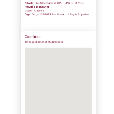
Codice univoco:
NQ049
Ragione sociale:
ELLEPIGAS SUD S.R.L
Comune:
Eboli
Località:
zona industriale di Eboli
Indirizzo:
Via Giustino Fortunato, 34 già V
CAP:
84025
Telefono:
0828366553
Fax:
0828368163
Email:
ellepigas@libero.it
Pec:
ellepigas@arubapec.it
Stato attività dello stabilimento
Status:
Attivo
Codice IPPC:
Adeguamento:
Reg. 1272/2008 CLP