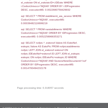
0.00020098686218262
sql: SELECT `tablename`, `userlevelid`, `p
`userlevelpermissions` WHERE `userlevelid` I
executionMS: 0.00097990036010742
sql: SELECT * FROM infostabilimento WHE
CodiceUnivoco='NQ049', executionMS:
0.00089693069458008
sql: SELECT Email, RagioneSociale FROM a
WHERE CodiceUnivoco='NQ049', executio
0.013098001480103
sql: SELECT Regione, Provincia FROM invent
WHERE CodiceUnivoco='NQ049', executio
0.23700094223022
sql: SELECT Comune FROM el_comuni W
IstComune='15065050', executionMS:
0.00047802925109863