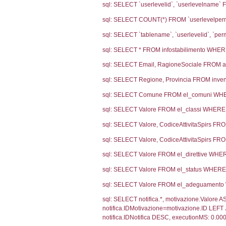
Notifiche
Codi
Ultima Notifi
2030
Archivio Noti
1900