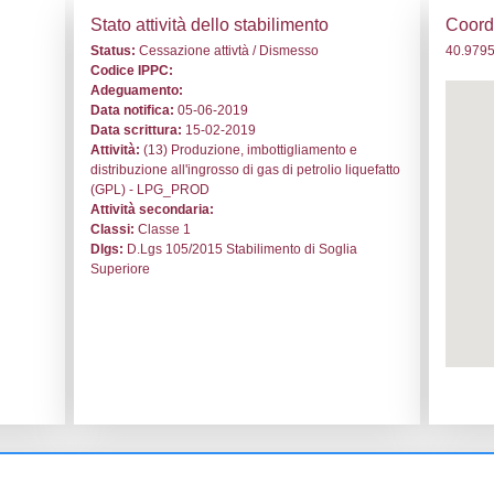
 NS007 - B. LPG S.r.l. - BASILICATA/Potenza/Venosa
i generali
Stato a
o:
NS007
Status:
C
le:
B. LPG S.r.l.
Codice I
sa
Adeguam
Data noti
 Ferroviario Snc
Data scri