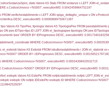
UNT(*) FROM `userlevels` WHERE `userlevelid` = -
serlevelid`, `userlevelname` FROM `userlevels`, ex
UNT(*) FROM `userlevelpermissions` WHERE `userle
blename`, `userlevelid`, `permission` FROM `userle
FROM infostabilimento WHERE CodiceUnivoco='NS00