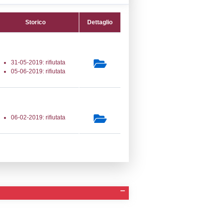
13) Produzione, imbottigliamento e
one all'ingrosso di gas di petrolio liquefatto
 LPG_PROD
secondaria:
lasse 1
gs 105/2015 Stabilimento di Soglia
e