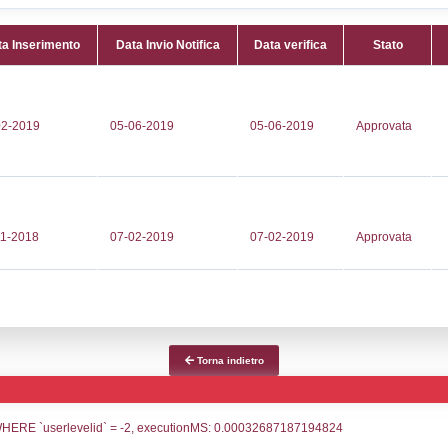
Attività:
(
590845
distribuzi
175
(GPL) -
no@bacogas.com
Attività 
razione@pec.bacogas.com
Classi:
C
Dlgs:
D.L
Superior