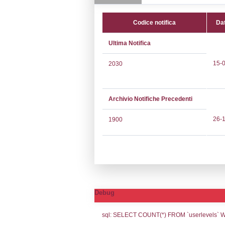
CAP:
85029
Telefono:
3356
Fax:
0815267
Email:
s.baia
Pec:
amminist