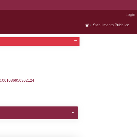
Portale SEVESO
2, executionMS: 0.00032687187194824
ecutionMS: 0.00022292137145996
velid` = -2, executionMS: 0.00020408630371094
velpermissions` WHERE `userlevelid` IN (-2), execut