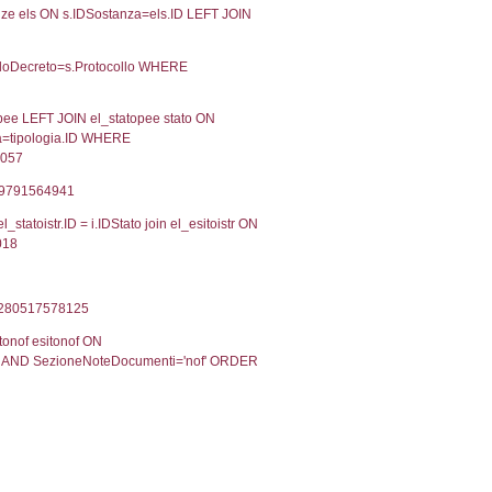
Torna indietro
2, executionMS: 0.00032687187194824
ecutionMS: 0.00022292137145996
velid` = -2, executionMS: 0.00020408630371094
velpermissions` WHERE `userlevelid` IN (-2), execut
7', executionMS: 0.0008399486541748