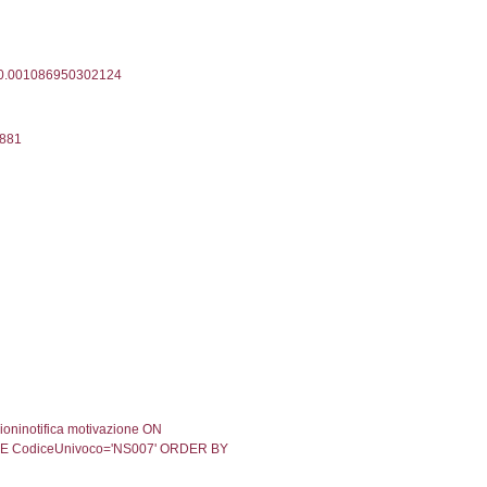
a Invio Notifica
Data verifica
Stato
06-2019
05-06-2019
Approvata
02-2019
07-02-2019
Approvata