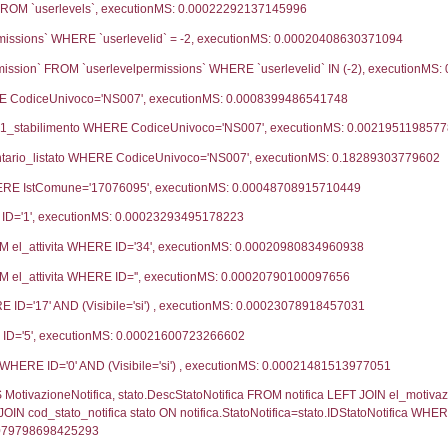
ce notifica
Data Inserimento
Dat
ca
15-02-2019
05-
fiche Precedenti
26-11-2018
07-