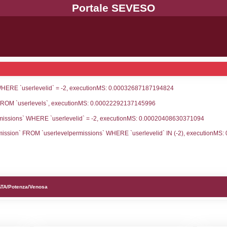
UNT(*) FROM `userlevels` WHERE `userlevelid` = -
serlevelid`, `userlevelname` FROM `userlevels`, ex
UNT(*) FROM `userlevelpermissions` WHERE `userle
blename`, `userlevelid`, `permission` FROM `userle