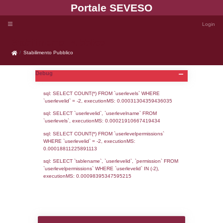
Portale SEVE
Stabilimento Pubblico
Stabilimento Pubblico
Debug
sql: SELECT COUNT(*) FROM `userlevels`
`userlevelid` = -2, executionMS: 0.000313
sql: SELECT `userlevelid`, `userlevelname`
`userlevels`, executionMS: 0.00021910667
sql: SELECT COUNT(*) FROM `userlevelperm
WHERE `userlevelid` = -2, executionMS: