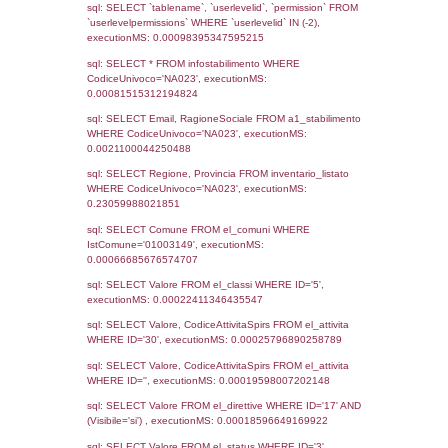
Notifiche
Data
Codice
Data
Invio
notifica
Inserimento
Notific
Ultima
Notifica
07-04-2026
5488
Archivio
Notifiche
Precedenti