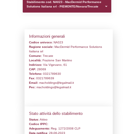
0.00018811225891113
sql: SELECT `tablename`, `userlevelid`, `p
`userlevelpermissions` WHERE `userlevelid` I
executionMS: 0.00098395347595215
Stabilimento cod. NA023 - MacDermid P
Solutions Italiana srl - PIEMONTE/Novara
Informazioni generali