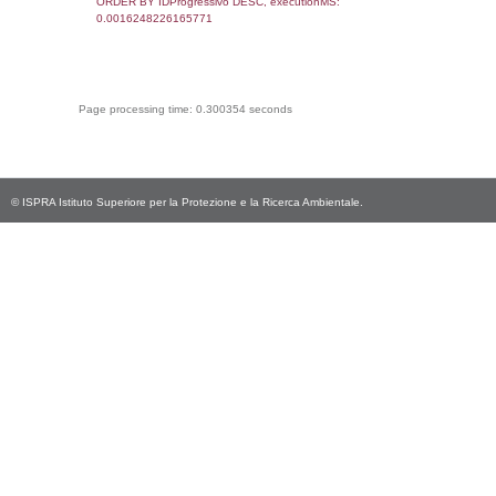
0.00081515312194824
sql: SELECT Email, RagioneSociale FROM a
WHERE CodiceUnivoco='NA023', execution
0.0021100044250488
sql: SELECT Regione, Provincia FROM invent
WHERE CodiceUnivoco='NA023', execution
0.23059988021851
sql: SELECT Comune FROM el_comuni W
IstComune='01003149', executionMS:
0.00066685676574707
sql: SELECT Valore FROM el_classi WHERE 
executionMS: 0.00022411346435547
sql: SELECT Valore, CodiceAttivitaSpirs FRO
WHERE ID='30', executionMS: 0.0002579
sql: SELECT Valore, CodiceAttivitaSpirs FRO
WHERE ID='', executionMS: 0.000195980