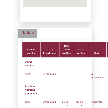
Adeguamento:
Reg. 1272/2008 CLP
Data notifica:
28-06-2023
Data scrittura:
09-05-2019
Attività:
(38) Fabbricazione di sostanze c
specificate altrimenti nell'elenco) - GEN
Attività secondaria:
Classi:
Classe 5
Dlgs:
D.Lgs 105/2015 Stabilimento di Sog
Coordinate:
45.4338889000,8.7858333000