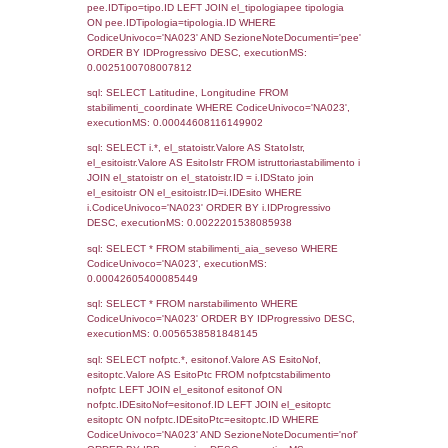
Torna indietro
Debug
sql: SELECT COUNT(*) FROM `userlevels`
`userlevelid` = -2, executionMS: 0.000313
sql: SELECT `userlevelid`, `userlevelname`
`userlevels`, executionMS: 0.00021910667
sql: SELECT COUNT(*) FROM `userlevelperm
WHERE `userlevelid` = -2, executionMS:
0.00018811225891113
sql: SELECT `tablename`, `userlevelid`, `p
`userlevelpermissions` WHERE `userlevelid` I
executionMS: 0.00098395347595215
sql: SELECT * FROM infostabilimento WHE
CodiceUnivoco='NA023', executionMS: