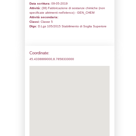
Codice univoco:
NA023
Ragione sociale:
MacDermid Performance
Italiana srl
Comune:
Trecate
Località:
Frazione San Martino
Indirizzo:
Via Vigevano, 61
CAP:
28069
Telefono:
0321789630
Fax:
0321789639
Email:
macholdings@legalmail.it
Pec:
macholdings@legalmail.it
Stato attività dello stabilimento
Status:
Attivo
Codice IPPC: