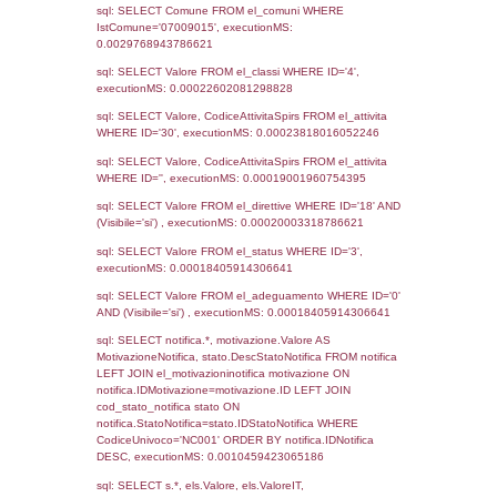
Archivio
Notifiche
Precedenti
14-06-2022
09-08-
3982
2022
3091
26-03-2021
29-04-
2021
2770
05-06-2020
03-07-
2020