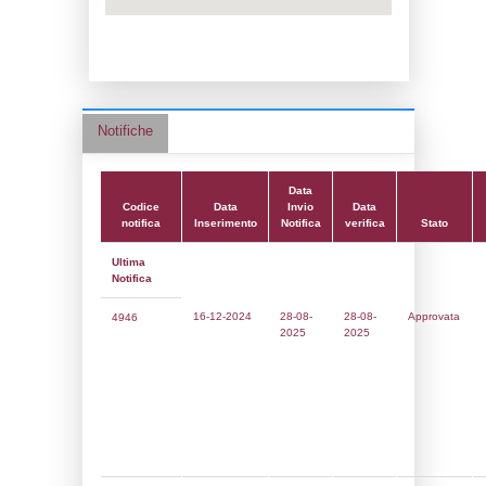
Data notifica:
28-08-2025
Data scrittura:
26-07-2016
Attività:
(38) Fabbricazione di sostanze c
specificate altrimenti nell'elenco) - GEN
Attività secondaria:
Classi:
Classe 4
Dlgs:
D.Lgs 105/2015 Stabilimento di Sogl
Coordinate:
44.3550111000,8.3168889000