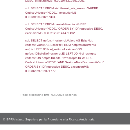
sql: SELECT COUNT(*) FROM `userlevels`
`userlevelid` = -2, executionMS: 0.000275
sql: SELECT `userlevelid`, `userlevelname`
`userlevels`, executionMS: 0.00020289421
sql: SELECT COUNT(*) FROM `userlevelperm
WHERE `userlevelid` = -2, executionMS:
0.0001981258392334
sql: SELECT `tablename`, `userlevelid`, `p
`userlevelpermissions` WHERE `userlevelid` I
executionMS: 0.0011370182037354
sql: SELECT * FROM infostabilimento WHE
CodiceUnivoco='NC001', executionMS:
0.00050091743469238
sql: SELECT Email, RagioneSociale FROM a
WHERE CodiceUnivoco='NC001', execution
0.0020530223846436