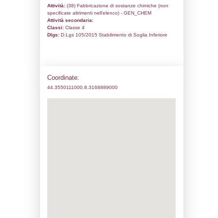
Codice univoco:
NC001
Ragione sociale:
Ferrania Technologies
Comune:
Cairo Montenotte
Località:
FERRANIA
Indirizzo:
VIALE DELLA LIBERTA' 57
CAP:
17014
Telefono:
0195221
Fax:
0195224485
Email:
mleandro@ferraniait.com
Pec:
ferraniachemicals@legalmail.it
Stato attività dello stabilimento
Status:
Attivo
Codice IPPC:
Adeguamento: