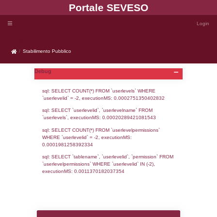
Portale SEVE
Stabilimento Pubblico
Stabilimento Pubblico
Debug
sql: SELECT COUNT(*) FROM `userlevels`
`userlevelid` = -2, executionMS: 0.000275
sql: SELECT `userlevelid`, `userlevelname`
`userlevels`, executionMS: 0.00020289421
sql: SELECT COUNT(*) FROM `userlevelperm
WHERE `userlevelid` = -2, executionMS: