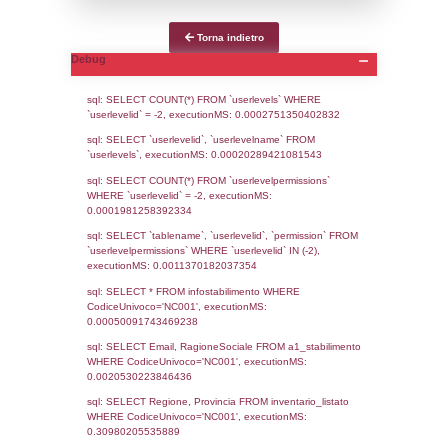
Notifiche
Data
Codice
Data
Invio
notifica
Inserimento
Notific
Ultima
Notifica
16-12-2024
28-08-
4946
2025