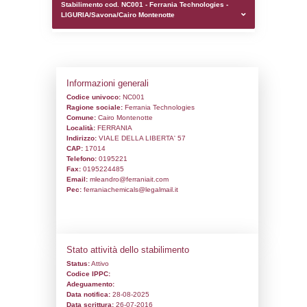
0.0001981258392334
sql: SELECT `tablename`, `userlevelid`, `p
`userlevelpermissions` WHERE `userlevelid` I
executionMS: 0.0011370182037354
Stabilimento cod. NC001 - Ferrania Techn
LIGURIA/Savona/Cairo Montenotte
Informazioni generali