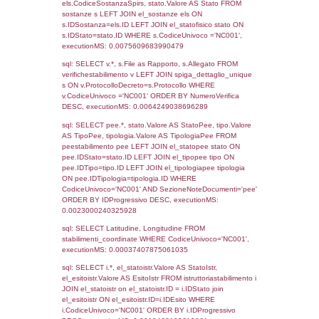
1837
12-10-2018
31-10-
2018
1425
07-02-2018
08-03-
2018
160
03-05-2016
11-07-
2016
Torna indietro
Debug