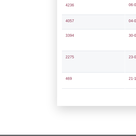
Notifiche
Codi
Ultima Notifi
4695
Archivio Noti