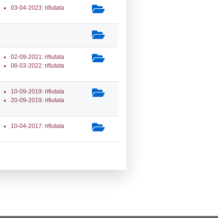
a Invio Notifica
Data verifica
Stato
07-2024
10-07-2024
Approvata