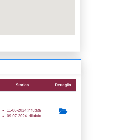
PPC:
ento:
Reg. 1272/2008 CLP
fica:
10-07-2024
ttura:
27-07-2017
22) Impianti chimici -
L_INSTALLATIONS
secondaria:
lasse 5
gs 105/2015 Stabilimento di Soglia