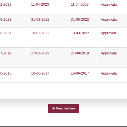
ce notifica
Data Inserimento
Dat
ca
02-04-2024
10-
fiche Precedenti