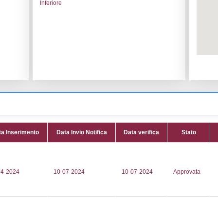
le:
Ecolab Production Italy s.r.l.
Codice I
ano
Adeguam
Data noti
. Grandi 9/11
Data scri
Attività:
(
75741
CHEMICA
661
Attività 
roduction@legalmail.it
Classi:
C
oduction@legalmail.it
Dlgs:
D.L
Inferiore