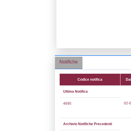
Ragione socia
Comune:
Rozz
Località:
Indirizzo:
Via A
CAP:
20089
Telefono:
02 5
Fax:
02 57574
Email:
ecolab.p
Pec:
ecolab.pr