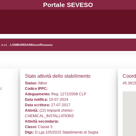
 ND424 - Ecolab Production Italy s.r.l. - LOMBARDIA/Milano
i generali
Stato a
o:
ND424
Status:
At