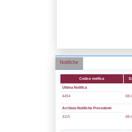
Ragione socia
Comune:
Altop
Località:
Marg
Indirizzo:
loc. 
CAP:
55011
Telefono:
0583
Fax:
0583286
Email:
alessan
Pec:
TOSCOGA