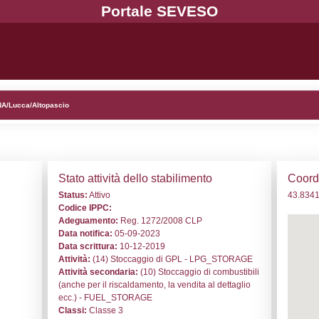
. NI013 - Toscogas spa - TOSCANA/Lucca/Altopascio
i generali
Stato a
o:
NI013
Status:
At