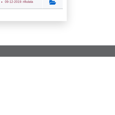
ta Invio Notifica
Data verifica
Stato
09-2023
05-09-2023
Approvata
06-2021
29-06-2021
Approvata