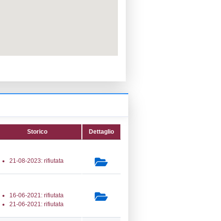
PPC:
ento:
Reg. 1272/2008 CLP
fica:
05-09-2023
ttura:
10-12-2019
14) Stoccaggio di GPL - LPG_STORAGE
secondaria:
(10) Stoccaggio di combustibili
r il riscaldamento, la vendita al dettaglio
 FUEL_STORAGE
lasse 3
gs 105/2015 Stabilimento di Soglia
e