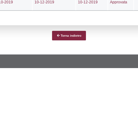
ce notifica
Data Inserimento
Da
a
08-08-2023
05-
fiche Precedenti
08-04-2021
29-