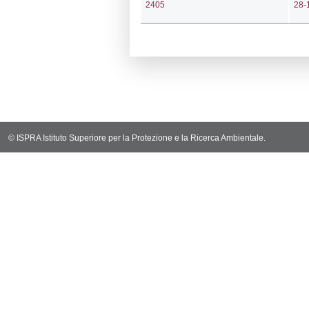
Notifiche
Codi
Ultima Notific
4454
Archivio Noti
3115