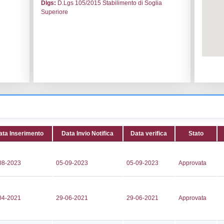
le:
Toscogas spa
Codice I
ascio
Adeguam
inone
Data noti
Ponte alla Cliegia 14
Data scri
Attività:
(
28721
Attività 
425
(anche pe
dro.delvigna@toscogas.it
ecc.) -
S@PEC.IT
Classi:
C
Dlgs:
D.L
Superior