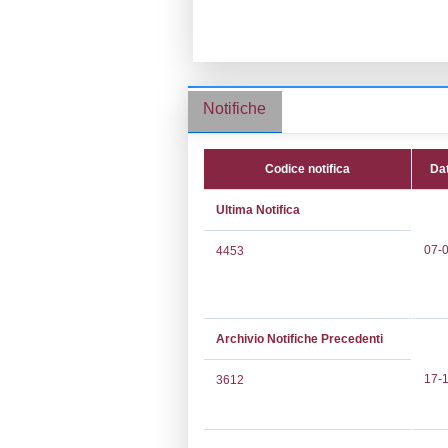
Ragione socia
Comune:
Ferm
Località:
Ferm
Indirizzo:
Strad
CAP:
61033
Telefono:
0722
Fax:
0722331
Email:
ascani@
Pec:
prbsrl@pe
Notifiche