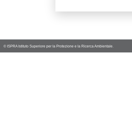
Codi
Ultima Notifi
4453
Archivio Noti
3612