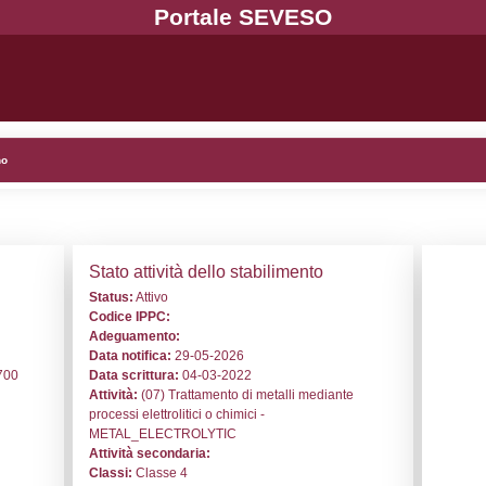
 NM028 - PRB S.r.l. - //Fermignano
i generali
Stato a
o:
NM028
Status:
At