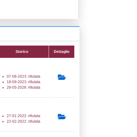
PPC:
ento:
fica:
29-05-2026
ttura:
04-03-2022
07) Trattamento di metalli mediante
lettrolitici o chimici -
ELECTROLYTIC
secondaria:
lasse 4
gs 105/2015 Preesistente Fuori