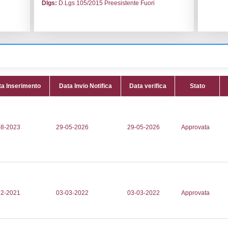
le:
PRB S.r.l.
Codice I
ignano
Adeguam
ignano
Data noti
a Prov.le Metaurense, Km 5,700
Data scri
Attività:
(
331318
processi e
318
METAL_
ecocae.it
Attività 
c.it
Classi:
C
Dlgs:
D.L