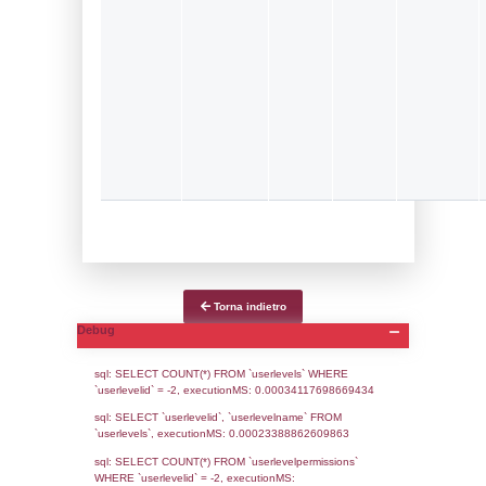
Notifiche
Data
Codice
Data
Invio
notifica
Inserimento
Notific
Ultima
Notifica
18-05-2026
19-05-
5625
2026
Archivio
Notifiche
Precedenti