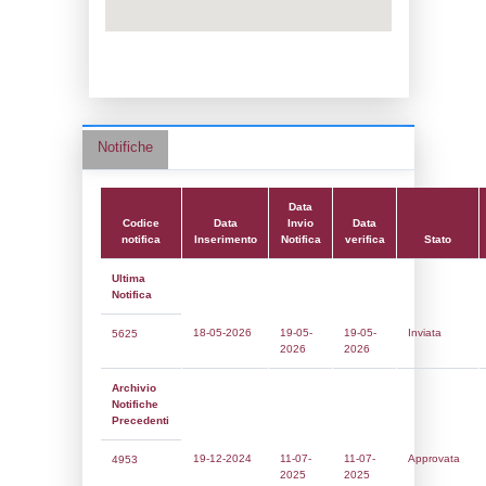
Data notifica:
11-07-2025
Data scrittura:
01-06-2019
Attività:
(10) Stoccaggio di combustibili (a
riscaldamento, la vendita al dettaglio ecc.)
FUEL_STORAGE
Attività secondaria:
Classi:
Classe 1
Dlgs:
D.Lgs 105/2015 Stabilimento di Sog
Coordinate:
41.8655111000,12.3160667000