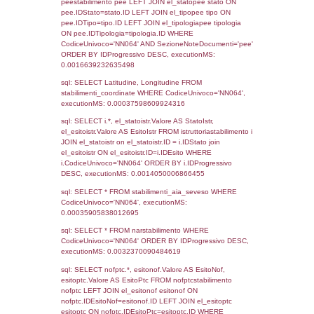
Torna indietro
Debug
sql: SELECT COUNT(*) FROM `userlevels`
`userlevelid` = -2, executionMS: 0.000341