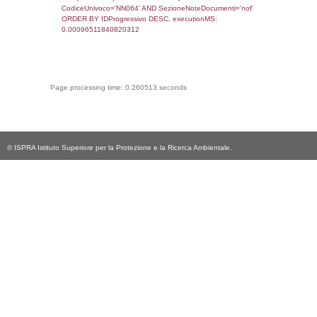
sql: SELECT `userlevelid`, `userlevelname`
`userlevels`, executionMS: 0.00023388862
sql: SELECT COUNT(*) FROM `userlevelperm
WHERE `userlevelid` = -2, executionMS:
0.00030016899108887
sql: SELECT `tablename`, `userlevelid`, `p
`userlevelpermissions` WHERE `userlevelid` I
executionMS: 0.0010299682617188
sql: SELECT * FROM infostabilimento WHE
CodiceUnivoco='NN064', executionMS:
0.00085592269897461
sql: SELECT Email, RagioneSociale FROM a
WHERE CodiceUnivoco='NN064', execution
0.010625123977661
sql: SELECT Regione, Provincia FROM invent
WHERE CodiceUnivoco='NN064', execution