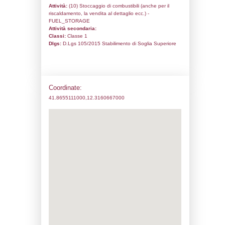
Codice univoco:
NN064
Ragione sociale:
Eni S.p.A.
Comune:
Roma
Località:
Pantano di Grano
Indirizzo:
Via di Valle Bruciata
CAP:
00166
Telefono:
0659886210
Fax:
0659886211
Email:
deposito.civitav_pantano.eni@pec
Pec:
deposito.civitav_pantano.eni@pec.e
Stato attività dello stabilimento
Status:
Attivo
Codice IPPC:
Adeguamento:
Reg. 1272/2008 CLP