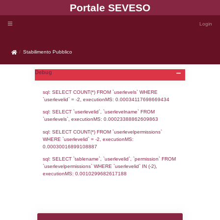
Portale SEVE
Stabilimento Pubblico
Stabilimento Pubblico
Debug
sql: SELECT COUNT(*) FROM `userlevels`
`userlevelid` = -2, executionMS: 0.000341
sql: SELECT `userlevelid`, `userlevelname`
`userlevels`, executionMS: 0.00023388862
sql: SELECT COUNT(*) FROM `userlevelperm
WHERE `userlevelid` = -2, executionMS: