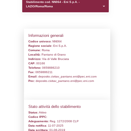
0.00030016899108887
sql: SELECT `tablename`, `userlevelid`, `p
`userlevelpermissions` WHERE `userlevelid` I
executionMS: 0.0010299682617188
Stabilimento cod. NN064 - Eni S.p.A. -
LAZIO/Roma/Roma
Informazioni generali