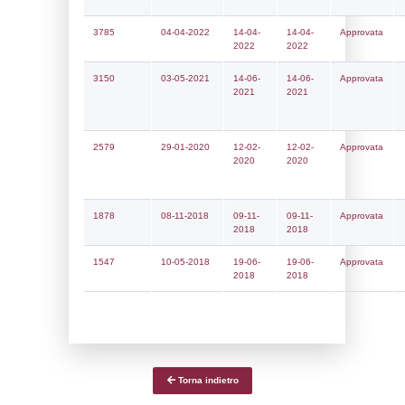
Notifiche
Data
Codice
Data
Invio
notifica
Inserimento
Notific
Ultima
Notifica
02-03-2026
23-03-
5429
2026
Archivio
Notifiche