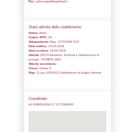
Codice univoco:
DR012
Ragione sociale:
Taranto Energia S.r.l in
Amministrazione Straordiaria
Comune:
Taranto
Località:
Indirizzo:
Via Appia S.S km 648
CAP:
74123
Telefono:
099 4817210
Fax:
099 4817200
Email:
tarantoenergia.taranto@ilvapec.c
Pec:
adienergia@legalmail.it
Stato attività dello stabilimento
Status:
Attivo
Codice IPPC:
53