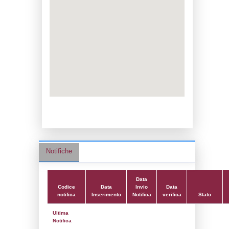
Adeguamento:
Reg. 1272/2008 CLP
Data notifica:
23-03-2026
Data scrittura:
19-06-2018
Attività:
(09) Produzione, fornitura e distr
energia - POWER_GEN
Attività secondaria:
Classi:
Classe 5
Dlgs:
D.Lgs 105/2015 Stabilimento di Sogl
Coordinate:
40.5099500000,17.2177889000