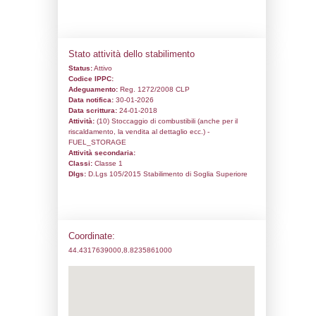
Codice univoco:
NC012
Ragione sociale:
Eni S.p.A.
Comune:
Genova
Località:
Pegli
Indirizzo:
Via Cassanello, 63
CAP:
16155
Telefono:
0106986711
Fax:
0106986711
Email:
deposito.genovapegli.eni@pec.en
Pec:
deposito.genovapegli.eni@pec.indust
Stato attività dello stabilimento
Status:
Attivo
Codice IPPC:
Adeguamento:
Reg. 1272/2008 CLP