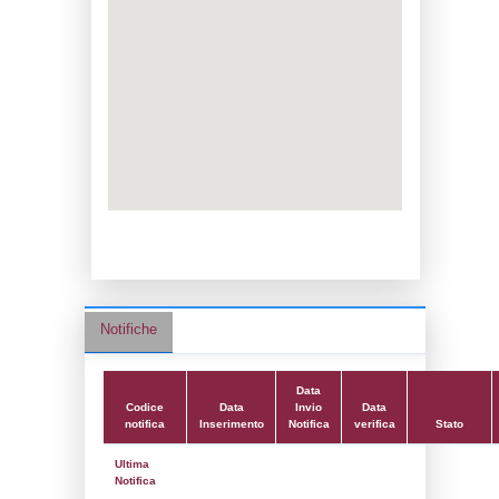
Data notifica:
30-01-2026
Data scrittura:
24-01-2018
Attività:
(10) Stoccaggio di combustibili (a
riscaldamento, la vendita al dettaglio ecc.)
FUEL_STORAGE
Attività secondaria:
Classi:
Classe 1
Dlgs:
D.Lgs 105/2015 Stabilimento di Sog
Coordinate:
44.4317639000,8.8235861000