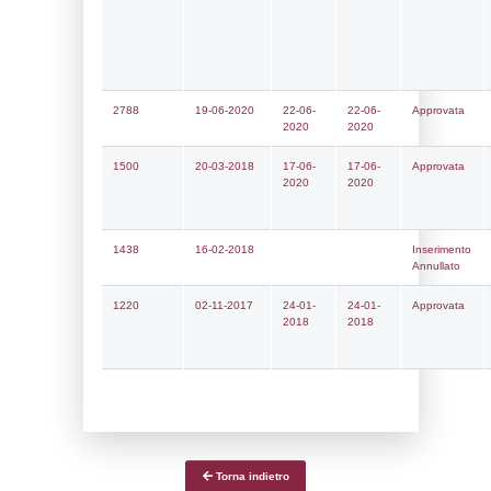
Notifiche
Data
Codice
Data
Invio
notifica
Inserimento
Notific
Ultima
Notifica
24-04-2026
29-05-
5549
2026
Archivio
Notifiche
Precedenti