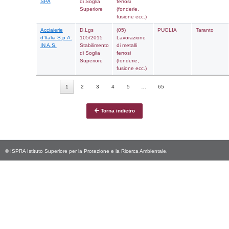
Ambiente
105/2015
Stoccaggio,
S.p.A.
Stabilimento
trattamento e
di Soglia
smaltimento
Superiore
dei rifiuti
a2a
D.Lgs
(09)
Ambiente
105/2015
Produzione,
S.p.A.
Stabilimento
fornitura e
di Soglia
distribuzione
Inferiore
di energia
a2a
D.Lgs
(09)
energiefuture
105/2015
Produzione,
Stabilimento
fornitura e
di Soglia
distribuzione
Superiore
di energia
ABBVIE s.r.l.
D.Lgs
(19)
105/2015
Produzione d
Stabilimento
prodotti