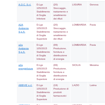
Ragione
Soglia
Attivita
sociale
3M ITALIA
D.Lgs
(16)
SRL
105/2015
Stoccaggio e
Stabilimento
distribuzione
di Soglia
all'ingrosso e
Inferiore
al dettaglio
(ad
esclusione
del GPL)
3V SIGMA
D.Lgs
(22) Impianti
S.P.A.
105/2015
chimici
Stabilimento
di Soglia
Superiore
3V SIGMA
D.Lgs
(38)
SPA
105/2015
Fabbricazion