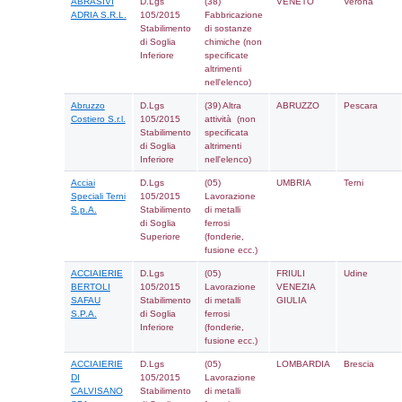
Stabilimento
di sostanze
di Soglia
chimiche (no
Inferiore
specificate
altrimenti
nell'elenco)
A-ESSE SPA
D.Lgs
(06)
105/2015
Lavorazione
Stabilimento
di metalli non
di Soglia
ferrosi
Superiore
(fonderie,
fusione ecc.)
A.O.C. S.r.l.
D.Lgs
(20)
105/2015
Stoccaggio,
Stabilimento
trattamento e
di Soglia
smaltimento
Inferiore
dei rifiuti
A2A
D.Lgs
(20)